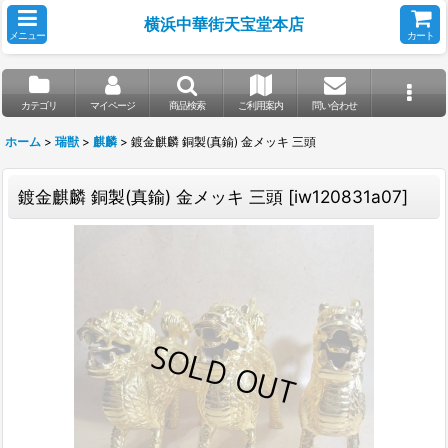
横浜中華街天宝堂本店
メニュー
カート
カテゴリ
マイページ
商品検索
ご利用案内
問い合わせ
ホーム
>
瑞獣
>
麒麟
>
鍍金麒麟 銅製(真鍮) 金メッキ 三頭
鍍金麒麟 銅製(真鍮) 金メッキ 三頭
[
iw120831a07
]