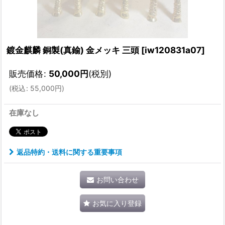
鍍金麒麟 銅製(真鍮) 金メッキ 三頭
[
iw120831a07
]
販売価格
:
50,000
円
(税別)
(
税込
:
55,000
円
)
在庫なし
返品特約・送料に関する重要事項
お問い合わせ
お気に入り登録