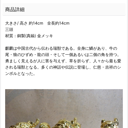
商品詳細
大きさ/ 高さ 約14cm 全長約14cm
三頭
材質：銅製(真鍮) 金メッキ
麒麟は中国古代から伝わる瑞獣である。全身に鱗があり、牛の
尾・狼のひずめ・龍の頭・そして一個あるいは二個の角を持つ。
勇ましく見えるが人に害を与えず、草を折らず、人々から最も愛
される瑞獣となる。多くの神話や伝説に登場し、仁慈・吉祥のシ
ンボルとなった。