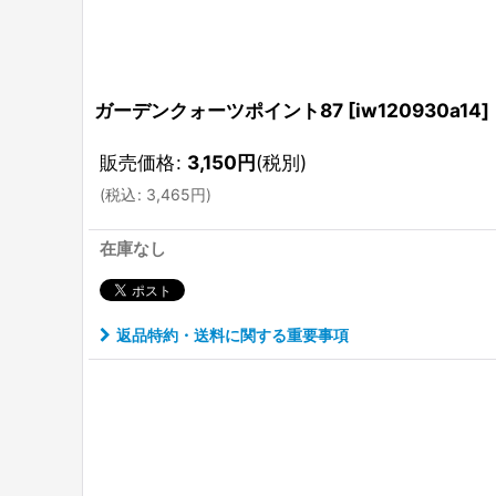
ガーデンクォーツポイント87
[
iw120930a14
]
販売価格
:
3,150
円
(税別)
(
税込
:
3,465
円
)
在庫なし
返品特約・送料に関する重要事項