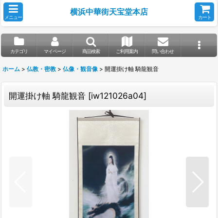
横浜中華街天宝堂本店
メニュー
カート
カテゴリ
マイページ
商品検索
ご利用案内
問い合わせ
ホーム
>
仏教・密教
>
仏像・観音像
>
開運掛け軸 騎龍観音
開運掛け軸 騎龍観音
[
iw121026a04
]