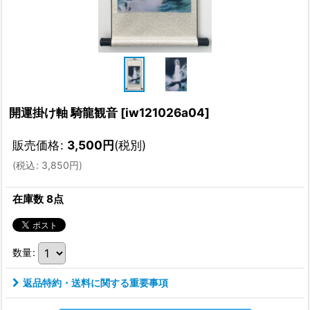
開運掛け軸 騎龍観音
[
iw121026a04
]
販売価格
:
3,500
円
(税別)
(
税込
:
3,850
円
)
在庫数 8点
数量
:
返品特約・送料に関する重要事項