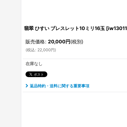
翡翠 ひすい ブレスレット10ミリ16玉
[
iw1301
販売価格
:
20,000
円
(税別)
(
税込
:
22,000
円
)
在庫なし
返品特約・送料に関する重要事項