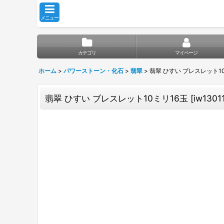
メニュー
カテゴリ
マイページ
ホーム
>
パワーストーン・化石
>
翡翠
>
翡翠 ひすい ブレスレット1
翡翠 ひすい ブレスレット10ミリ16玉
[
iw1301