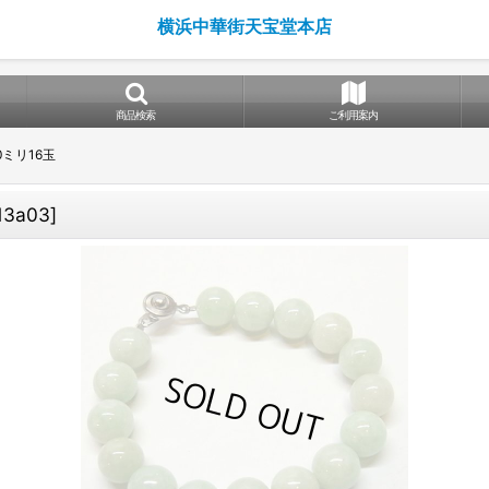
横浜中華街天宝堂本店
商品検索
ご利用案内
0ミリ16玉
13a03
]