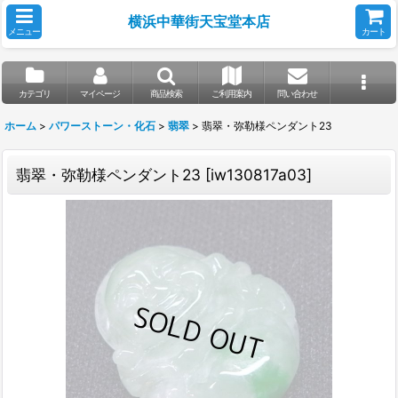
横浜中華街天宝堂本店
メニュー
カート
カテゴリ
マイページ
商品検索
ご利用案内
問い合わせ
ホーム
>
パワーストーン・化石
>
翡翠
>
翡翠・弥勒様ペンダント23
翡翠・弥勒様ペンダント23
[
iw130817a03
]