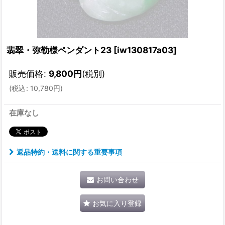
翡翠・弥勒様ペンダント23
[
iw130817a03
]
販売価格
:
9,800
円
(税別)
(
税込
:
10,780
円
)
在庫なし
返品特約・送料に関する重要事項
お問い合わせ
お気に入り登録