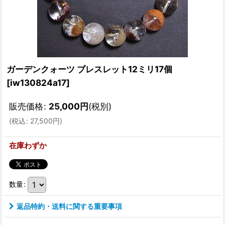
ガーデンクォーツ ブレスレット12ミリ17個
[
iw130824a17
]
販売価格
:
25,000
円
(税別)
(
税込
:
27,500
円
)
在庫わずか
数量
:
返品特約・送料に関する重要事項