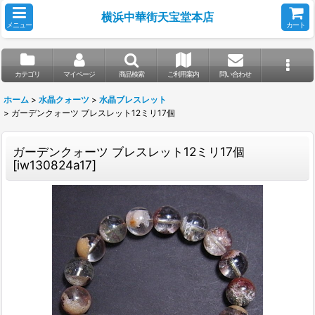
横浜中華街天宝堂本店
メニュー
カート
カテゴリ
マイページ
商品検索
ご利用案内
問い合わせ
ホーム
>
水晶クォーツ
>
水晶ブレスレット
>
ガーデンクォーツ ブレスレット12ミリ17個
ガーデンクォーツ ブレスレット12ミリ17個
[
iw130824a17
]