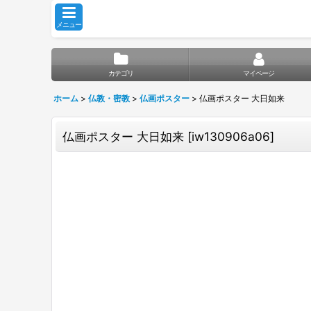
メニュー
カテゴリ
マイページ
ホーム
>
仏教・密教
>
仏画ポスター
>
仏画ポスター 大日如来
仏画ポスター 大日如来
[
iw130906a06
]