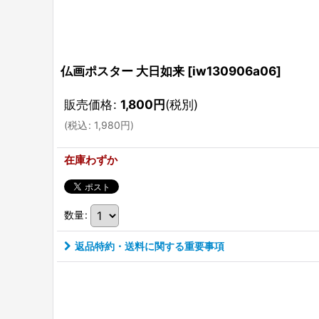
仏画ポスター 大日如来
[
iw130906a06
]
販売価格
:
1,800
円
(税別)
(
税込
:
1,980
円
)
在庫わずか
数量
:
返品特約・送料に関する重要事項