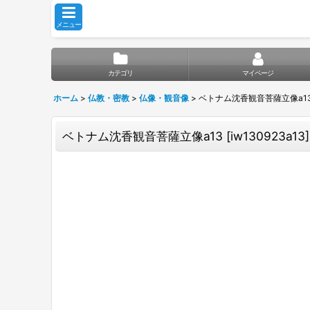
メニュー
カテゴリ
マイページ
ホーム
>
仏教・密教
>
仏像・観音像
>
ベトナム沈香観音菩薩立像a1
ベトナム沈香観音菩薩立像a13
[
iw130923a13
]