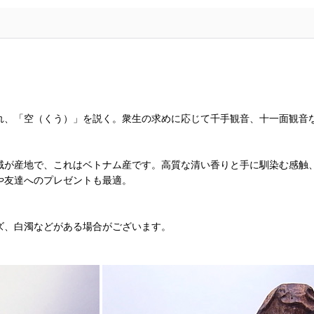
れ、「空（くう）」を説く。衆生の求めに応じて千手観音、十一面観音
域が産地で、これはベトナム産です。高質な清い香りと手に馴染む感触
や友達へのプレゼントも最適。
ズ、白濁などがある場合がございます。