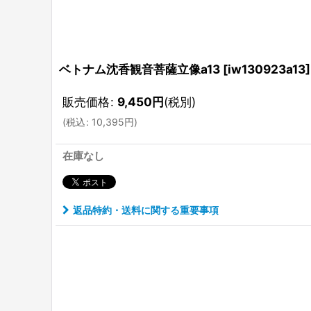
ベトナム沈香観音菩薩立像a13
[
iw130923a13
]
販売価格
:
9,450
円
(税別)
(
税込
:
10,395
円
)
在庫なし
返品特約・送料に関する重要事項