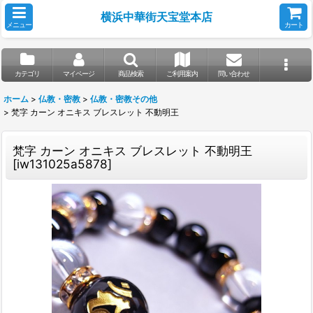
横浜中華街天宝堂本店
メニュー
カート
カテゴリ
マイページ
商品検索
ご利用案内
問い合わせ
ホーム
>
仏教・密教
>
仏教・密教その他
>
梵字 カーン オニキス ブレスレット 不動明王
梵字 カーン オニキス ブレスレット 不動明王
[
iw131025a5878
]