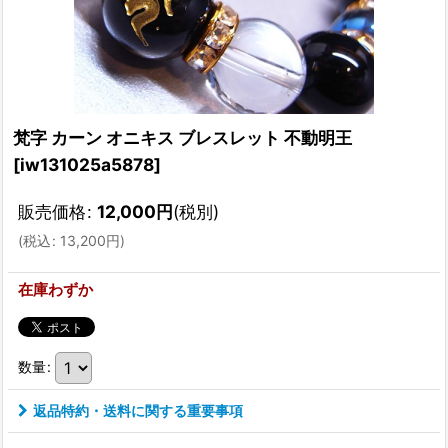
梵字 カーン オニキス ブレスレット 不動明王
[
iw131025a5878
]
販売価格
:
12,000
円
(税別)
(
税込
:
13,200
円
)
在庫わずか
数量
:
返品特約・送料に関する重要事項