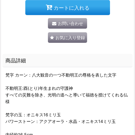
カートに入れる
お問い合わせ
お気に入り登録
商品詳細
梵字 カーン：八大観音の一つ不動明王の尊格を表した文字
不動明王:酉(とり)年生まれの守護神
すべての災難を除き、光明の道へと導いて福徳を授けてくれる仏
様
梵字の玉：オニキス16ミリ玉
パワーストーン：アクアオーラ・水晶・オニキス14ミリ玉
内径約16.5cm