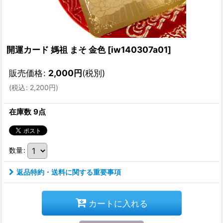
開運カード 媽祖 まそ 金色
[
iw140307a01
]
販売価格
:
2,000
円
(税別)
(
税込
:
2,200
円
)
在庫数 9点
数量
:
返品特約・送料に関する重要事項
カートに入れる