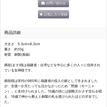
お問い合わせ
お気に入り登録
商品詳細
大きさ 5.3cm×8.3cm
重さ 約10g
材質 銅製(真鍮)
媽祖(まそ)様は福建省・台湾などを中心に多くの人々に信仰され
ている女神様です。
媽祖様は宋代の960年に福建省の役人の娘として生まれました
が、生後一か月たっても泣かなかったため「黙娘（モーニャ
ン）」と名付けられました。10歳の頃には朝晩欠かさず念仏を唱
え、16歳で神から教えと銅製の札を授けられたほどの才女でし
た。