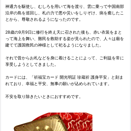
神通力を駆使し、むしろを用いて海を渡り、雲に乗って中国南部
沿岸の島を巡回し、札の力で悪や災いをしりぞけ、病を癒したこ
とから、尊敬されるようになったのです。
28歳の9月9日に修行を終え天に召された後も、赤い衣装をまと
って海上を舞い、難民を救助する姿が見られたので、人々は廟を
建てて護国救民の神様として祀るようになりました。
それで昔からお札などを身に着けることによって、ご利益を常に
享受しようとしてきました。
カードには、「祈福宝カード 開光明証 珍蔵祈 護身平安」と刻ま
れており、幸福と平安、無事の願いが込められています。
不安を取り除きたいときにおすすめです。