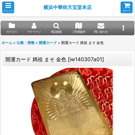
横浜中華街天宝堂本店
メニュー
カート
カテゴリ
マイページ
商品検索
ご利用案内
問い合わせ
ホーム
>
仏教・密教
>
開運カード
>
開運カード 媽祖 まそ 金色
開運カード 媽祖 まそ 金色
[
iw140307a01
]