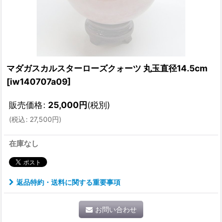
マダガスカルスターローズクォーツ 丸玉直径14.5cm
[
iw140707a09
]
販売価格
:
25,000
円
(税別)
(
税込
:
27,500
円
)
在庫なし
返品特約・送料に関する重要事項
お問い合わせ