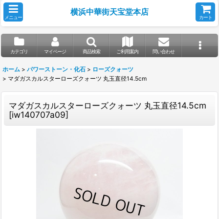
横浜中華街天宝堂本店
メニュー
カート
カテゴリ
マイページ
商品検索
ご利用案内
問い合わせ
ホーム
>
パワーストーン・化石
>
ローズクォーツ
>
マダガスカルスターローズクォーツ 丸玉直径14.5cm
マダガスカルスターローズクォーツ 丸玉直径14.5cm
[
iw140707a09
]