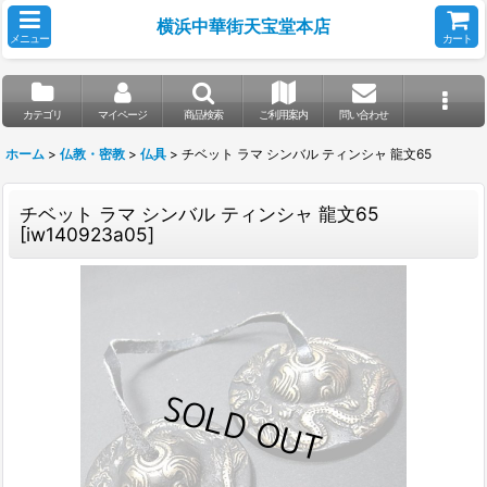
横浜中華街天宝堂本店
メニュー
カート
カテゴリ
マイページ
商品検索
ご利用案内
問い合わせ
ホーム
>
仏教・密教
>
仏具
>
チベット ラマ シンバル ティンシャ 龍文65
チベット ラマ シンバル ティンシャ 龍文65
[
iw140923a05
]