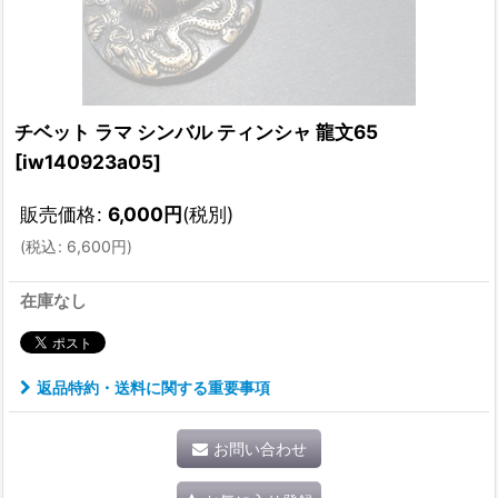
チベット ラマ シンバル ティンシャ 龍文65
[
iw140923a05
]
販売価格
:
6,000
円
(税別)
(
税込
:
6,600
円
)
在庫なし
返品特約・送料に関する重要事項
お問い合わせ