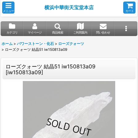
横浜中華街天宝堂本店
メニュー
カート
カテゴリ
マイページ
商品検索
ご利用案内
問い合わせ
ホーム
>
パワーストーン・化石
>
ローズクォーツ
>
ローズクォーツ 結晶51 iw150813a09
ローズクォーツ 結晶51 iw150813a09
[
iw150813a09
]