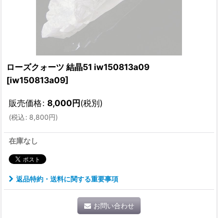
ローズクォーツ 結晶51 iw150813a09
[
iw150813a09
]
販売価格
:
8,000
円
(税別)
(
税込
:
8,800
円
)
在庫なし
返品特約・送料に関する重要事項
お問い合わせ