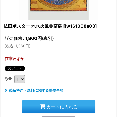
仏画ポスター 地水火風曼荼羅
[
iw161008a03
]
販売価格
:
1,800
円
(税別)
(
税込
:
1,980
円
)
在庫わずか
数量
:
返品特約・送料に関する重要事項
カートに入れる