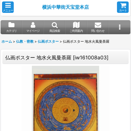
横浜中華街天宝堂本店
メニュー
カート
カテゴリ
マイページ
商品検索
ご利用案内
問い合わせ
ホーム
>
仏教・密教
>
仏画ポスター
>
仏画ポスター 地水火風曼荼羅
仏画ポスター 地水火風曼荼羅
[
iw161008a03
]