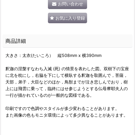
お問い合わせ
お気に入り登録
商品詳細
大きさ：太衣(たいころ） 縦508mm x 横390mm
釈迦の涅槃すなわち入滅 (死) の情景を表わした図。双樹下の宝座
に北を枕にし，右脇を下にして横臥する釈迦を取囲んで，菩薩，
天部，弟子，大臣などのほか，鳥獣までが泣き悲しんでおり，樹
上には飛雲に乗って，臨終にはせ参じようとする仏母摩耶夫人の
一行が描かれているのが一般的な図様である。
印刷ですので色調やスタイルが多少変わることがあります。
また画像の色もモニタ環境によって多少異なることがあります。