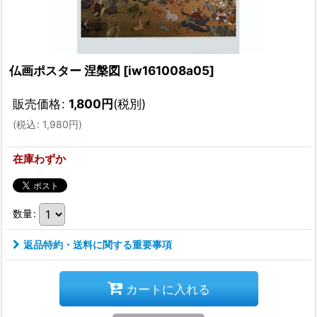
仏画ポスター 涅槃図
[
iw161008a05
]
販売価格
:
1,800
円
(税別)
(
税込
:
1,980
円
)
在庫わずか
数量
:
返品特約・送料に関する重要事項
カートに入れる