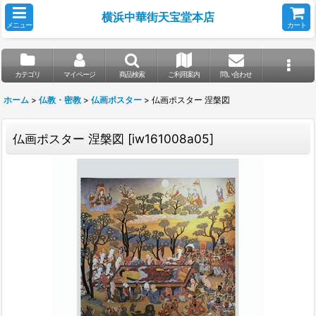
横浜中華街天宝堂本店
メニュー
カート
カテゴリ
マイページ
商品検索
ご利用案内
問い合わせ
ホーム
>
仏教・密教
>
仏画ポスター
>
仏画ポスター 涅槃図
仏画ポスター 涅槃図
[
iw161008a05
]