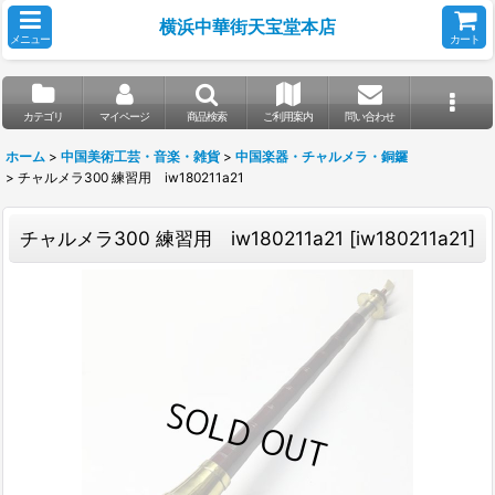
横浜中華街天宝堂本店
メニュー
カート
カテゴリ
マイページ
商品検索
ご利用案内
問い合わせ
ホーム
>
中国美術工芸・音楽・雑貨
>
中国楽器・チャルメラ・銅鑼
>
チャルメラ300 練習用 iw180211a21
チャルメラ300 練習用 iw180211a21
[
iw180211a21
]