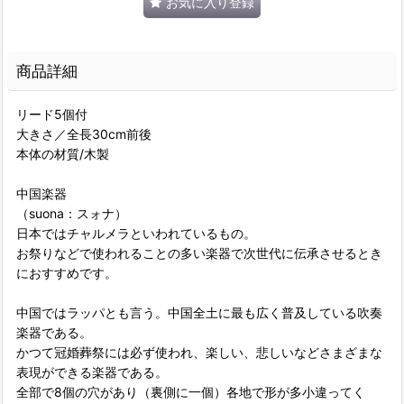
お気に入り登録
商品詳細
リード5個付
大きさ／全長30cm前後
本体の材質/木製
中国楽器
（suona：スォナ）
日本ではチャルメラといわれているもの。
お祭りなどで使われることの多い楽器で次世代に伝承させるとき
におすすめです。
中国ではラッパとも言う。中国全土に最も広く普及している吹奏
楽器である。
かつて冠婚葬祭には必ず使われ、楽しい、悲しいなどさまざまな
表現ができる楽器である。
全部で8個の穴があり（裏側に一個）各地で形が多小違ってく