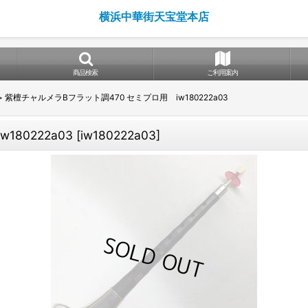
横浜中華街天宝堂本店
商品検索
ご利用案内
>
紫檀チャルメラBフラット調470 セミプロ用 iw180222a03
80222a03
[
iw180222a03
]