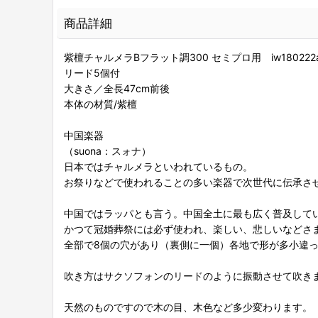
商品詳細
紫檀チャルメラBフラット調300 セミプロ用 iw180222
リード5個付
大きさ／全長47cm前後
本体の材質/紫檀
中国楽器
（suona：スォナ）
日本ではチャルメラといわれているもの。
お祭りなどで使われることの多い楽器で次世代に伝承さ
中国ではラッパとも言う。中国全土に最も広く普及して
かつて冠婚葬祭には必ず使われ、楽しい、悲しいなどさ
全部で8個の穴があり（裏側に一個）各地で形が多小違
吹き方はサクソフォンのリードのように振動させて吹き
天然のものですので木の目、木色など多少変わります。