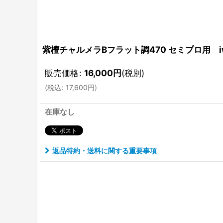
紫檀チャルメラBフラット調470 セミプロ用 iw1
販売価格
:
16,000
円
(税別)
(
税込
:
17,600
円
)
在庫なし
返品特約・送料に関する重要事項