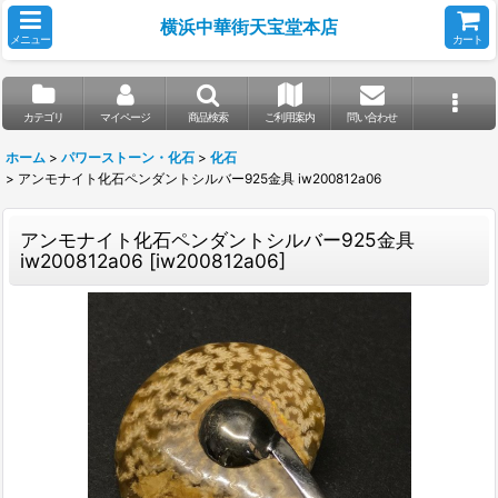
横浜中華街天宝堂本店
メニュー
カート
カテゴリ
マイページ
商品検索
ご利用案内
問い合わせ
ホーム
>
パワーストーン・化石
>
化石
>
アンモナイト化石ペンダントシルバー925金具 iw200812a06
アンモナイト化石ペンダントシルバー925金具
iw200812a06
[
iw200812a06
]