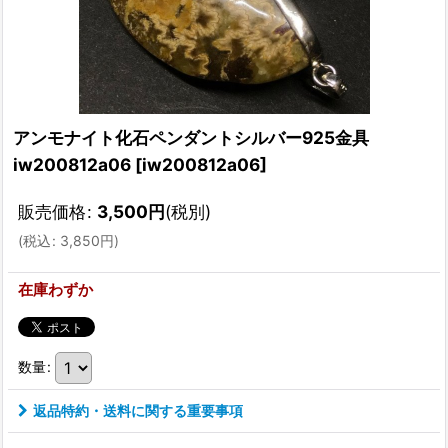
アンモナイト化石ペンダントシルバー925金具
iw200812a06
[
iw200812a06
]
販売価格
:
3,500
円
(税別)
(
税込
:
3,850
円
)
在庫わずか
数量
:
返品特約・送料に関する重要事項