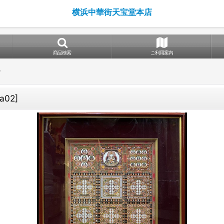
横浜中華街天宝堂本店
商品検索
ご利用案内
O
a02
]