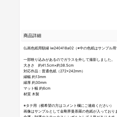
商品詳細
仏画色紙用額縁 iw240418a02（※中の色紙はサンプル
一部映り込みがあるのでガラスを外して撮影しました。
大きさ 約41.5cm×約38.5cm
対応作品：普通色紙（272×242mm）
縁幅 約13mm
縁厚 約30mm
マット幅 約6cm
材質 木製
※タテ用（横希望の方はコメント欄にご連絡ください）
画像はサンプルとして金剛界曼荼羅の色紙が入っておりま
金運・財運のステータスシンボルとして人気があります