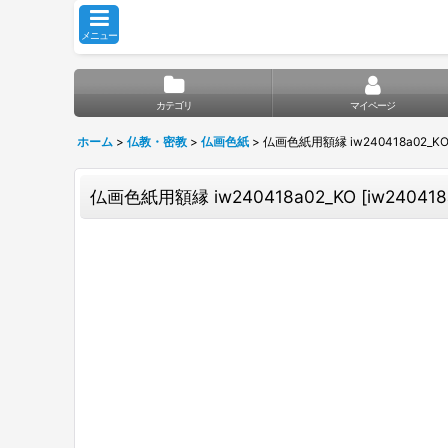
メニュー
カテゴリ
マイページ
ホーム
>
仏教・密教
>
仏画色紙
>
仏画色紙用額縁 iw240418a02_K
仏画色紙用額縁 iw240418a02_KO
[
iw240418