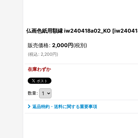
仏画色紙用額縁 iw240418a02_KO
[
iw24041
販売価格
:
2,000
円
(税別)
(
税込
:
2,200
円
)
在庫わずか
数量
:
返品特約・送料に関する重要事項