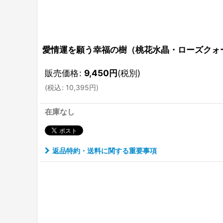
愛情運を願う幸福の樹（桃花水晶・ローズクォ
販売価格
:
9,450
円
(税別)
(
税込
:
10,395
円
)
在庫なし
返品特約・送料に関する重要事項