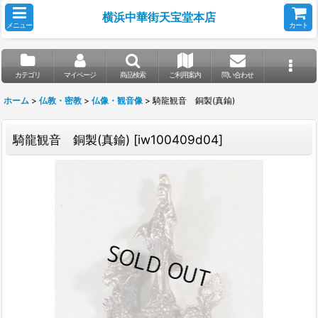
横浜中華街天宝堂本店
メニュー
カート
カテゴリ
マイページ
商品検索
ご利用案内
問い合わせ
ホーム
>
仏教・密教
>
仏像・観音像
>
騎龍観音 銅製(真鍮)
騎龍観音 銅製(真鍮)
[
iw100409d04
]