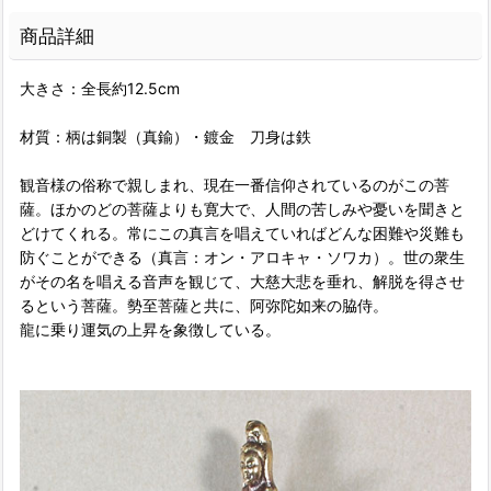
商品詳細
大きさ：全長約12.5cm
材質：柄は銅製（真鍮）・鍍金 刀身は鉄
観音様の俗称で親しまれ、現在一番信仰されているのがこの菩
薩。ほかのどの菩薩よりも寛大で、人間の苦しみや憂いを聞きと
どけてくれる。常にこの真言を唱えていればどんな困難や災難も
防ぐことができる（真言：オン・アロキャ・ソワカ）。世の衆生
がその名を唱える音声を観じて、大慈大悲を垂れ、解脱を得させ
るという菩薩。勢至菩薩と共に、阿弥陀如来の脇侍。
龍に乗り運気の上昇を象徴している。