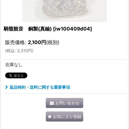
騎龍観音 銅製(真鍮)
[
iw100409d04
]
販売価格
:
2,100
円
(税別)
(
税込
:
2,310
円
)
在庫なし
返品特約・送料に関する重要事項
お問い合わせ
お気に入り登録