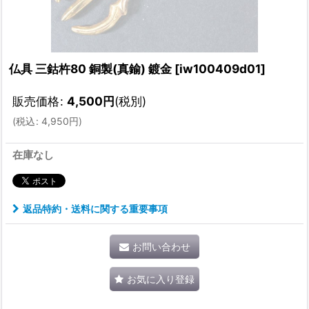
仏具 三鈷杵80 銅製(真鍮) 鍍金
[
iw100409d01
]
販売価格
:
4,500
円
(税別)
(
税込
:
4,950
円
)
在庫なし
返品特約・送料に関する重要事項
お問い合わせ
お気に入り登録