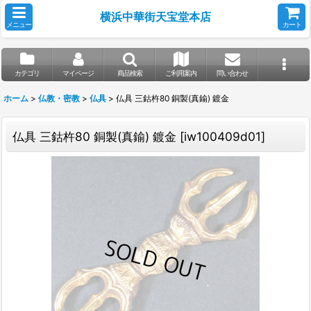
横浜中華街天宝堂本店
メニュー
カート
カテゴリ
マイページ
商品検索
ご利用案内
問い合わせ
ホーム
>
仏教・密教
>
仏具
>
仏具 三鈷杵80 銅製(真鍮) 鍍金
仏具 三鈷杵80 銅製(真鍮) 鍍金
[
iw100409d01
]