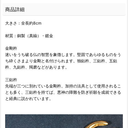
商品詳細
大きさ：全長約8cm
材質：銅製（真鍮）・鍍金
金剛杵
迷いをうち破る仏の智慧を象徴します。堅固であらゆるものをう
ち砕くさまより金剛と名付けられます。独鈷杵、三鈷杵、五鈷
杵、九鈷杵、羯磨などがあります。
三鈷杵
先端が三つに別れている金剛杵。加持の法具として使用されるこ
とも多く、三鈷杵を持てば、悪神の障難を防ぎ祈願を成就できる
と経典に説かれています。