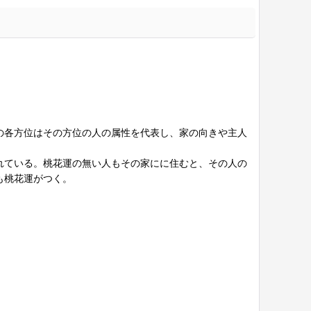
の各方位はその方位の人の属性を代表し、家の向きや主人
れている。桃花運の無い人もその家にに住むと、その人の
も桃花運がつく。