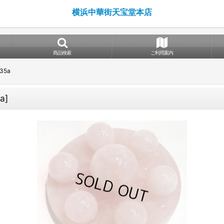
横浜中華街天宝堂本店
商品検索
ご利用案内
35a
a
]