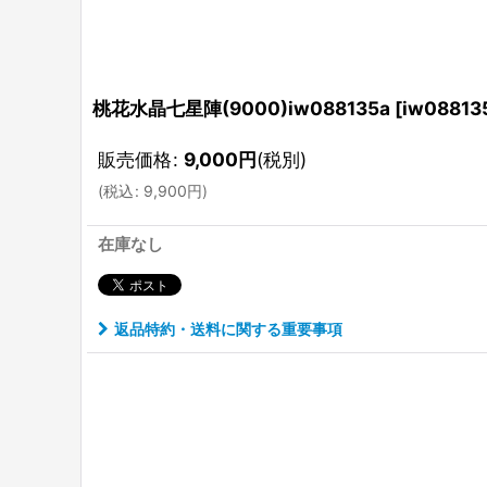
桃花水晶七星陣(9000)iw088135a
[
iw08813
販売価格
:
9,000
円
(税別)
(
税込
:
9,900
円
)
在庫なし
返品特約・送料に関する重要事項