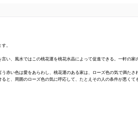
ます。
を言い、風水ではこの桃花運を桃花水晶によって促進できる。一軒の家
う赤い色は愛をあらわし、桃花運のある家は、ローズ色の気で満たさ
けると、周囲のローズ色の気に呼応して、たとえその人の条件が悪くて