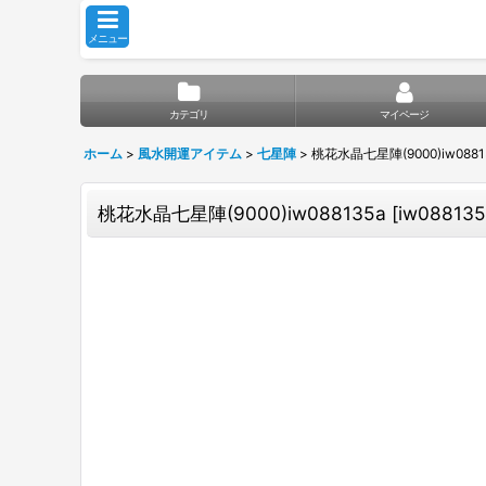
メニュー
カテゴリ
マイページ
ホーム
>
風水開運アイテム
>
七星陣
>
桃花水晶七星陣(9000)iw0881
桃花水晶七星陣(9000)iw088135a
[
iw088135