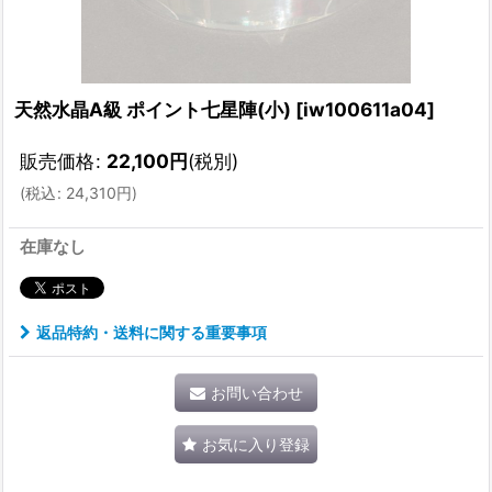
天然水晶A級 ポイント七星陣(小)
[
iw100611a04
]
販売価格
:
22,100
円
(税別)
(
税込
:
24,310
円
)
在庫なし
返品特約・送料に関する重要事項
お問い合わせ
お気に入り登録