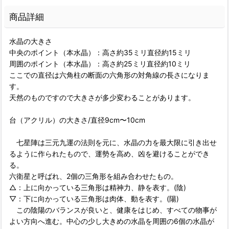
商品詳細
水晶の大きさ
中央のポイント（本水晶）：高さ約35ミリ直径約15ミリ
周囲のポイント（本水晶）：高さ約25ミリ直径約10ミリ
ここでの直径は六角柱の断面の六角形の対角線の長さになりま
す。
天然のものですので大きさが多少変わることがあります。
台（アクリル）の大きさ/直径9cm〜10cm
七星陣は三元九運の法則を元に、水晶の力を最大限に引き出せ
るように作られたもので、運勢を高め、凶を避けることができ
る。
六衛星と呼ばれ、2個の三角形を組み合わせたもの。
△：上に向かっている三角形は精神力、静を表す。(陰)
▽：下に向かっている三角形は肉体、動を表す。(陽)
この陰陽のバランスが良いと、健康をはじめ、すべての物事が
よい方向へ進む。中心の少し大きめの水晶を周囲の6個の水晶が