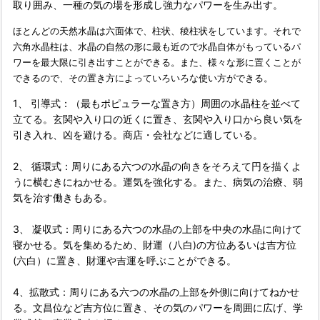
取り囲み、一種の気の場を形成し強力なパワーを生み出す。
ほとんどの天然水晶は六面体で、柱状、稜柱状をしています。それで
六角水晶柱は、水晶の自然の形に最も近ので水晶自体がもっているパ
ワーを最大限に引き出すことができる。また、様々な形に置くことが
できるので、その置き方によっていろいろな使い方ができる。
1、 引導式：（最もポピュラーな置き方）周囲の水晶柱を並べて
立てる。玄関や入り口の近くに置き、玄関や入り口から良い気を
引き入れ、凶を避ける。商店・会社などに適している。
2、 循環式：周りにある六つの水晶の向きをそろえて円を描くよ
うに横むきにねかせる。運気を強化する。また、病気の治療、弱
気を治す働きもある。
3、 凝収式：周りにある六つの水晶の上部を中央の水晶に向けて
寝かせる。気を集めるため、財運（八白)の方位あるいは吉方位
(六白）に置き、財運や吉運を呼ぶことができる。
4、拡散式：周りにある六つの水晶の上部を外側に向けてねかせ
る。文昌位など吉方位に置き、その気のパワーを周囲に広げ、学