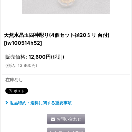
天然水晶玉四神彫り(4個セット径20ミリ 台付)
[
iw100514h52
]
販売価格
:
12,600
円
(税別)
(
税込
:
13,860
円
)
在庫なし
返品特約・送料に関する重要事項
お問い合わせ