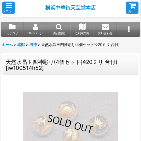
横浜中華街天宝堂本店
メニュー
カート
カテゴリ
マイページ
商品検索
ご利用案内
問い合わせ
ホーム
>
瑞獣
>
四神
>
天然水晶玉四神彫り(4個セット径20ミリ 台付)
天然水晶玉四神彫り(4個セット径20ミリ 台付)
[
iw100514h52
]