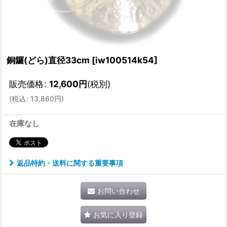
銅鑼(どら)直径33cm
[
iw100514k54
]
販売価格
:
12,600
円
(税別)
(
税込
:
13,860
円
)
在庫なし
返品特約・送料に関する重要事項
お問い合わせ
お気に入り登録