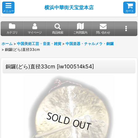
横浜中華街天宝堂本店
メニュー
カート
カテゴリ
マイページ
商品検索
ご利用案内
問い合わせ
ホーム
>
中国美術工芸・音楽・雑貨
>
中国楽器・チャルメラ・銅鑼
>
銅鑼(どら)直径33cm
銅鑼(どら)直径33cm
[
iw100514k54
]