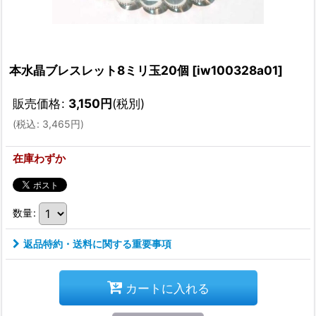
本水晶ブレスレット8ミリ玉20個
[
iw100328a01
]
販売価格
:
3,150
円
(税別)
(
税込
:
3,465
円
)
在庫わずか
数量
:
返品特約・送料に関する重要事項
カートに入れる