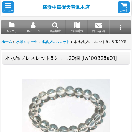
横浜中華街天宝堂本店
メニュー
カート
カテゴリ
マイページ
商品検索
ご利用案内
問い合わせ
ホーム
>
水晶クォーツ
>
水晶ブレスレット
>
本水晶ブレスレット8ミリ玉20個
本水晶ブレスレット8ミリ玉20個
[
iw100328a01
]