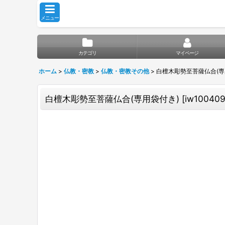
メニュー
カテゴリ
マイページ
ホーム
>
仏教・密教
>
仏教・密教その他
>
白檀木彫勢至菩薩仏合(専
白檀木彫勢至菩薩仏合(専用袋付き)
[
iw10040