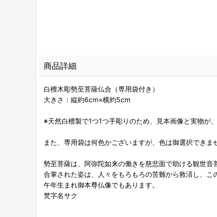
商品詳細
白檀木彫勢至菩薩仏合（専用袋付き）
大きさ：縦約6cm×横約5cm
※天然白檀製で1つ1つ手彫りのため、見本画像と実物が
また、専用袋は何色かございますが、色は御選択できま
勢至菩薩は、阿弥陀如来の働きを慈悲面で助ける観世音
合掌された姿は、人々をもろもろの苦難から救済し、こ
午年生まれ御本尊仏像でもあります。
梵字名サク