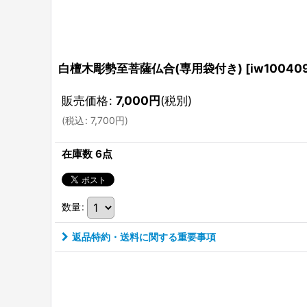
白檀木彫勢至菩薩仏合(専用袋付き)
[
iw10040
販売価格
:
7,000
円
(税別)
(
税込
:
7,700
円
)
在庫数 6点
数量
:
返品特約・送料に関する重要事項