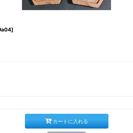
9a04
]
カートに入れる