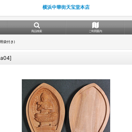
横浜中華街天宝堂本店
商品検索
ご利用案内
用袋付き)
9a04
]