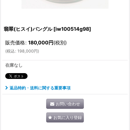
翡翠(ヒスイ)バングル
[
iw100514g98
]
販売価格
:
180,000
円
(税別)
(
税込
:
198,000
円
)
在庫なし
返品特約・送料に関する重要事項
お問い合わせ
お気に入り登録