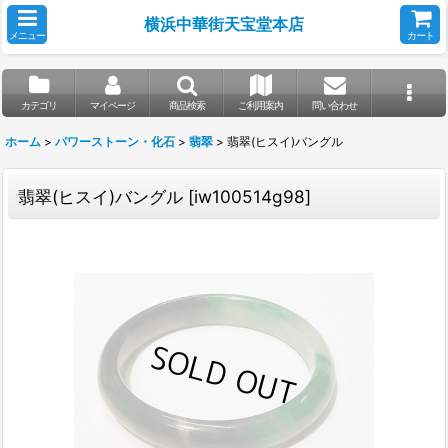
横浜中華街天宝堂本店
メニュー
カート
カテゴリ
マイページ
商品検索
ご利用案内
問い合わせ
ホーム
>
パワーストーン・化石
>
翡翠
>
翡翠(ヒスイ)バングル
翡翠(ヒスイ)バングル
[
iw100514g98
]