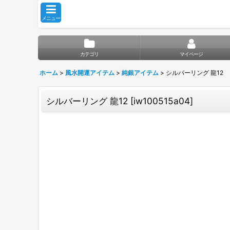
メニュー
カテゴリ
マイページ
ホーム
>
風水開運アイテム
>
純銀アイテム
>
シルバーリング 龍12
シルバーリング 龍12
[
iw100515a04
]