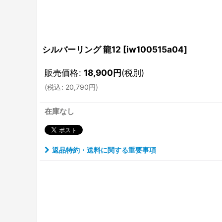
シルバーリング 龍12
[
iw100515a04
]
販売価格
:
18,900
円
(税別)
(
税込
:
20,790
円
)
在庫なし
返品特約・送料に関する重要事項