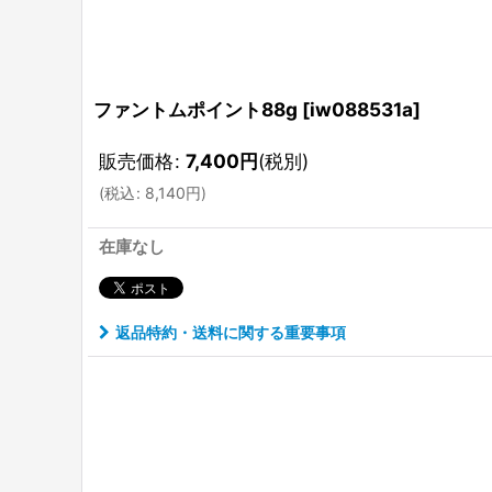
ファントムポイント88g
[
iw088531a
]
販売価格
:
7,400
円
(税別)
(
税込
:
8,140
円
)
在庫なし
返品特約・送料に関する重要事項