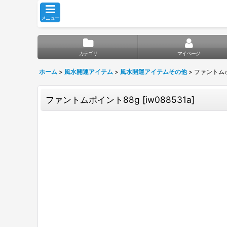
メニュー
カテゴリ
マイページ
ホーム
>
風水開運アイテム
>
風水開運アイテムその他
>
ファントムポ
ファントムポイント88g
[
iw088531a
]