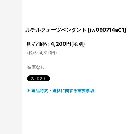
ルチルクォーツペンダント
[
iw090714a01
]
販売価格
:
4,200
円
(税別)
(
税込
:
4,620
円
)
在庫なし
返品特約・送料に関する重要事項