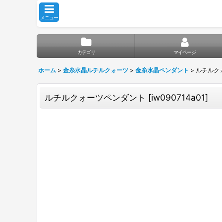
メニュー
カテゴリ
マイページ
ホーム
>
金糸水晶ルチルクォーツ
>
金糸水晶ペンダント
>
ルチルク
ルチルクォーツペンダント
[
iw090714a01
]