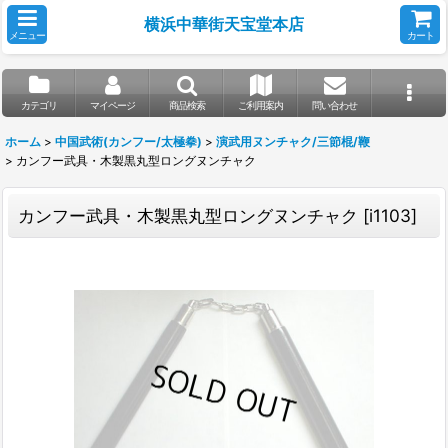
横浜中華街天宝堂本店
メニュー
カート
カテゴリ
マイページ
商品検索
ご利用案内
問い合わせ
ホーム
>
中国武術(カンフー/太極拳)
>
演武用ヌンチャク/三節棍/鞭
>
カンフー武具・木製黒丸型ロングヌンチャク
カンフー武具・木製黒丸型ロングヌンチャク
[
i1103
]