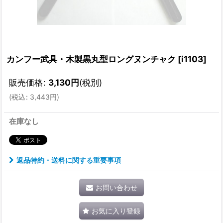
カンフー武具・木製黒丸型ロングヌンチャク
[
i1103
]
販売価格
:
3,130
円
(税別)
(
税込
:
3,443
円
)
在庫なし
返品特約・送料に関する重要事項
お問い合わせ
お気に入り登録