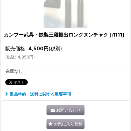
カンフー武具・鉄製三段振出ロングヌンチャク
[
i1111
]
販売価格
:
4,500
円
(税別)
(
税込
:
4,950
円
)
在庫なし
返品特約・送料に関する重要事項
お問い合わせ
お気に入り登録