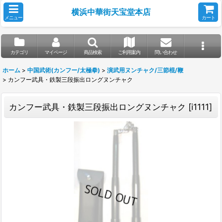
横浜中華街天宝堂本店
メニュー
カート
カテゴリ
マイページ
商品検索
ご利用案内
問い合わせ
ホーム
>
中国武術(カンフー/太極拳)
>
演武用ヌンチャク/三節棍/鞭
>
カンフー武具・鉄製三段振出ロングヌンチャク
カンフー武具・鉄製三段振出ロングヌンチャク
[
i1111
]