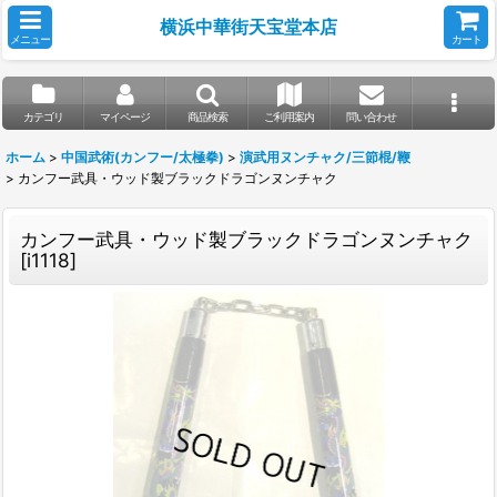
横浜中華街天宝堂本店
メニュー
カート
カテゴリ
マイページ
商品検索
ご利用案内
問い合わせ
ホーム
>
中国武術(カンフー/太極拳)
>
演武用ヌンチャク/三節棍/鞭
>
カンフー武具・ウッド製ブラックドラゴンヌンチャク
カンフー武具・ウッド製ブラックドラゴンヌンチャク
[
i1118
]