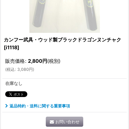
カンフー武具・ウッド製ブラックドラゴンヌンチャク
[
i1118
]
販売価格
:
2,800
円
(税別)
(
税込
:
3,080
円
)
在庫なし
返品特約・送料に関する重要事項
お問い合わせ