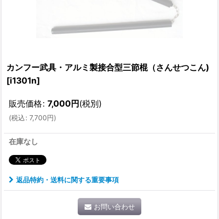
カンフー武具・アルミ製接合型三節棍（さんせつこん)
[
i1301n
]
販売価格
:
7,000
円
(税別)
(
税込
:
7,700
円
)
在庫なし
返品特約・送料に関する重要事項
お問い合わせ