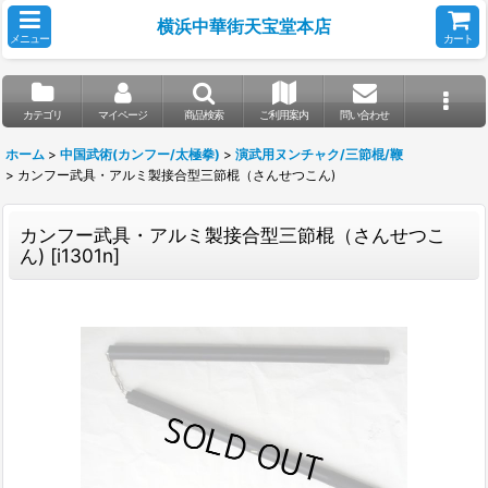
横浜中華街天宝堂本店
メニュー
カート
カテゴリ
マイページ
商品検索
ご利用案内
問い合わせ
ホーム
>
中国武術(カンフー/太極拳)
>
演武用ヌンチャク/三節棍/鞭
>
カンフー武具・アルミ製接合型三節棍（さんせつこん)
カンフー武具・アルミ製接合型三節棍（さんせつこ
ん)
[
i1301n
]