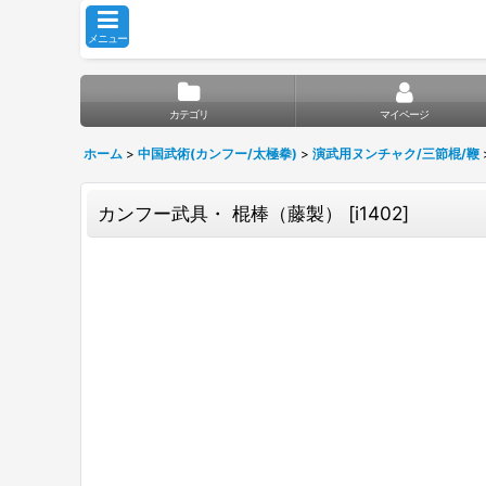
メニュー
カテゴリ
マイページ
ホーム
>
中国武術(カンフー/太極拳)
>
演武用ヌンチャク/三節棍/鞭
カンフー武具・ 棍棒（藤製）
[
i1402
]