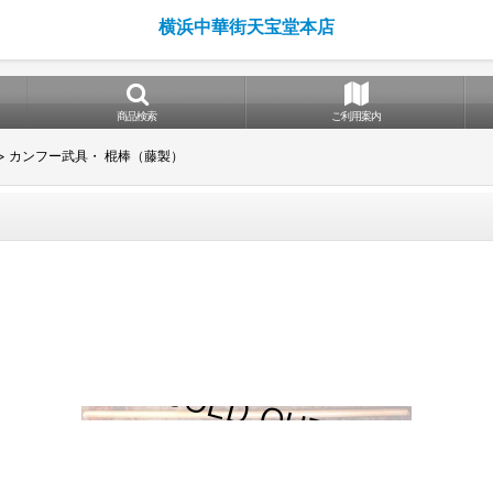
横浜中華街天宝堂本店
商品検索
ご利用案内
>
カンフー武具・ 棍棒（藤製）