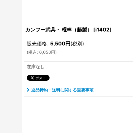
カンフー武具・ 棍棒（藤製）
[
i1402
]
販売価格
:
5,500
円
(税別)
(
税込
:
6,050
円
)
在庫なし
返品特約・送料に関する重要事項