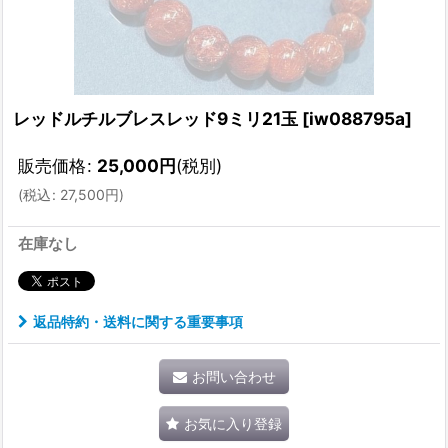
レッドルチルブレスレッド9ミリ21玉
[
iw088795a
]
販売価格
:
25,000
円
(税別)
(
税込
:
27,500
円
)
在庫なし
返品特約・送料に関する重要事項
お問い合わせ
お気に入り登録