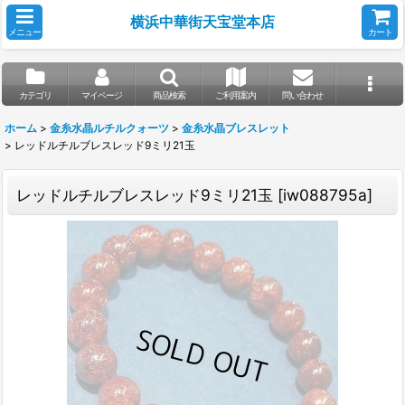
横浜中華街天宝堂本店
メニュー
カート
カテゴリ
マイページ
商品検索
ご利用案内
問い合わせ
ホーム
>
金糸水晶ルチルクォーツ
>
金糸水晶ブレスレット
>
レッドルチルブレスレッド9ミリ21玉
レッドルチルブレスレッド9ミリ21玉
[
iw088795a
]