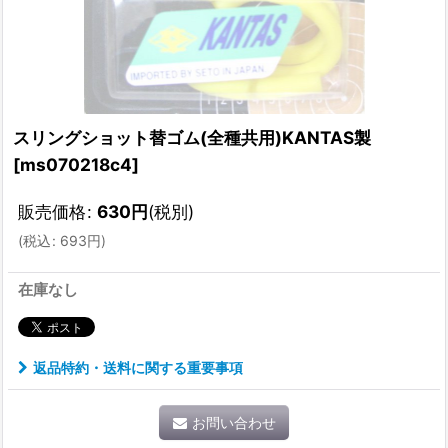
スリングショット替ゴム(全種共用)KANTAS製
[
ms070218c4
]
販売価格
:
630
円
(税別)
(
税込
:
693
円
)
在庫なし
返品特約・送料に関する重要事項
お問い合わせ