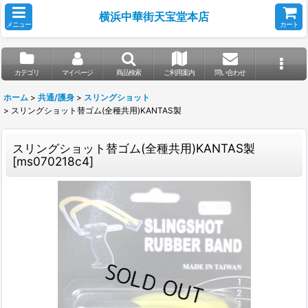
横浜中華街天宝堂本店
メニュー
カート
カテゴリ
マイページ
商品検索
ご利用案内
問い合わせ
ホーム
>
共通/護身
>
スリングショット
>
スリングショット替ゴム(全種共用)KANTAS製
スリングショット替ゴム(全種共用)KANTAS製
[
ms070218c4
]