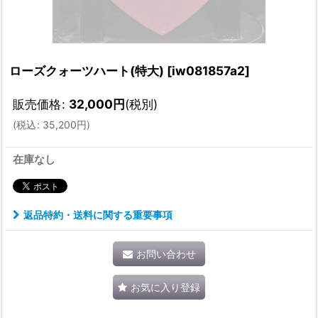
ローズクォーツハート(特大)
[
iw081857a2
]
販売価格
:
32,000
円
(税別)
(
税込
:
35,200
円
)
在庫なし
返品特約・送料に関する重要事項
お問い合わせ
お気に入り登録