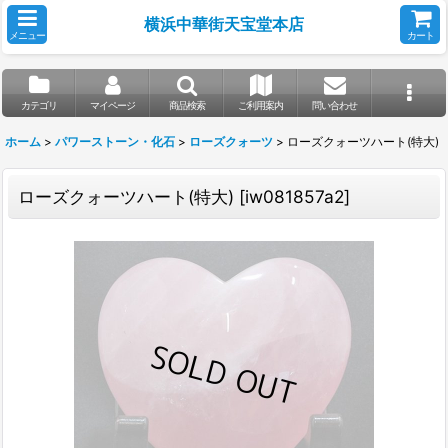
横浜中華街天宝堂本店
メニュー
カート
カテゴリ
マイページ
商品検索
ご利用案内
問い合わせ
ホーム
>
パワーストーン・化石
>
ローズクォーツ
>
ローズクォーツハート(特大)
ローズクォーツハート(特大)
[
iw081857a2
]