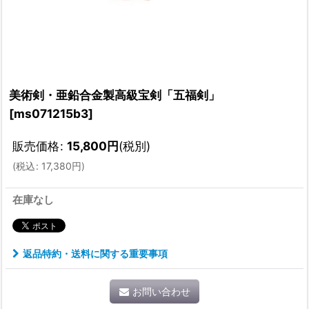
美術剣・亜鉛合金製高級宝剣「五福剣」
[
ms071215b3
]
販売価格
:
15,800
円
(税別)
(
税込
:
17,380
円
)
在庫なし
返品特約・送料に関する重要事項
お問い合わせ