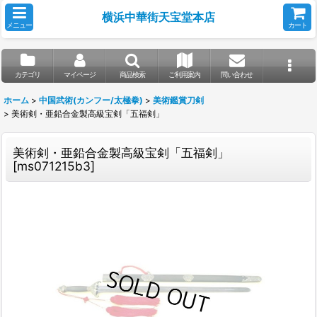
横浜中華街天宝堂本店
メニュー
カート
カテゴリ
マイページ
商品検索
ご利用案内
問い合わせ
ホーム
>
中国武術(カンフー/太極拳)
>
美術鑑賞刀剣
>
美術剣・亜鉛合金製高級宝剣「五福剣」
美術剣・亜鉛合金製高級宝剣「五福剣」
[
ms071215b3
]