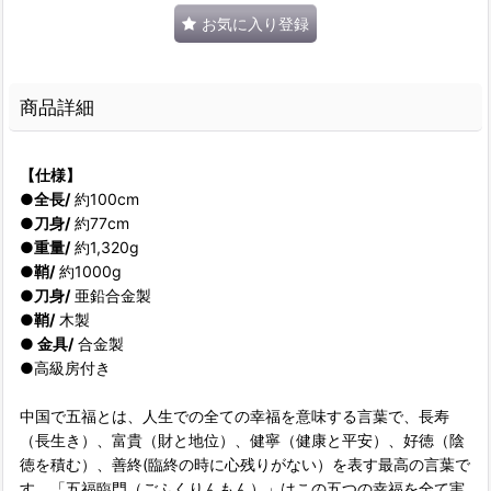
お気に入り登録
商品詳細
【仕様】
●全長/
約100cm
●刀身/
約77cm
●重量/
約1,320g
●鞘/
約1000g
●刀身/
亜鉛合金製
●鞘/
木製
●
金具/
合金製
●高級房付き
中国で五福とは、人生での全ての幸福を意味する言葉で、長寿
（長生き）、富貴（財と地位）、健寧（健康と平安）、好徳（陰
徳を積む）、善終(臨終の時に心残りがない）を表す最高の言葉で
す。「五福臨門（ごふくりんもん）」はこの五つの幸福を全て実