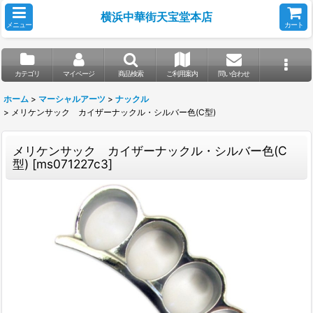
横浜中華街天宝堂本店
メニュー
カート
カテゴリ
マイページ
商品検索
ご利用案内
問い合わせ
ホーム
>
マーシャルアーツ
>
ナックル
>
メリケンサック カイザーナックル・シルバー色(C型)
メリケンサック カイザーナックル・シルバー色(C
型)
[
ms071227c3
]