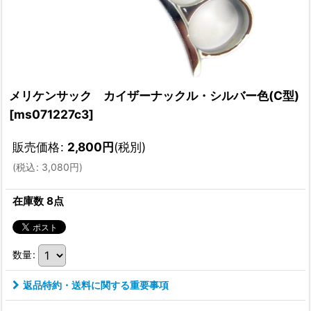
メリケンサック カイザーナックル・シルバー色(C型)
[
ms071227c3
]
販売価格
:
2,800
円
(税別)
(
税込
:
3,080
円
)
在庫数 8点
数量
:
返品特約・送料に関する重要事項