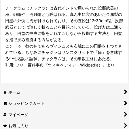
チャクラム（チャクラ）は古代インドで用いられた投擲武器の一
種。戦輪や、円月輪とも呼ばれる。真ん中に穴のあいた金属製の
円盤の外側に刃が付けられており、その直径は12-30cm程。投擲
武器としては珍しく斬ることを目的としている。投げ方は二通り
あり、円盤の中央に指をいれて回しながら投擲する方法と、円盤
を指で挟み投擲する方法がある。
ヒンドゥー教の神であるヴィシュヌも右腕にこの円盤をもつとさ
れている。ちなみにチャクラはサンスクリットで「輪」を意味す
る中性名詞の語幹。チャクラムは、その単数主格にあたる。
引用: フリー百科事典『ウィキペディア（Wikipedia）』より
ホーム
ショッピングカート
マイページ
お気に入り