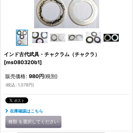
インド古代武具・チャクラム（チャクラ）
[
ms080320b1
]
販売価格
:
980
円
(税別)
(
税込
:
1,078
円
)
在庫確認はこちら
種類
を選択してください