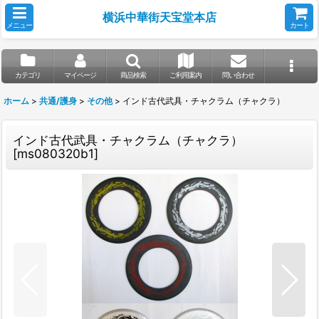
横浜中華街天宝堂本店
メニュー
カート
カテゴリ
マイページ
商品検索
ご利用案内
問い合わせ
ホーム
>
共通/護身
>
その他
>
インド古代武具・チャクラム（チャクラ）
インド古代武具・チャクラム（チャクラ）
[
ms080320b1
]