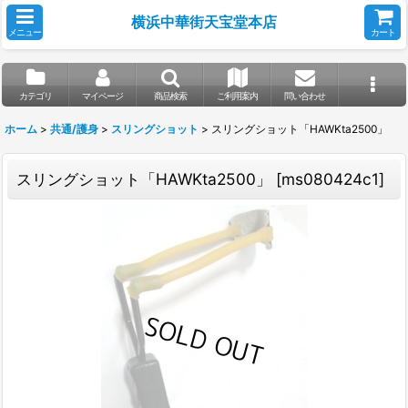
横浜中華街天宝堂本店
メニュー
カート
カテゴリ
マイページ
商品検索
ご利用案内
問い合わせ
ホーム
>
共通/護身
>
スリングショット
>
スリングショット「HAWKta2500」
スリングショット「HAWKta2500」
[
ms080424c1
]