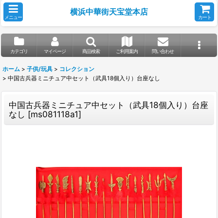
横浜中華街天宝堂本店
メニュー
カート
カテゴリ
マイページ
商品検索
ご利用案内
問い合わせ
ホーム
>
子供/玩具
>
コレクション
>
中国古兵器ミニチュア中セット（武具18個入り）台座なし
中国古兵器ミニチュア中セット（武具18個入り）台座
なし
[
ms081118a1
]