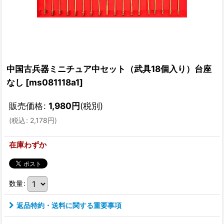
中国古兵器ミニチュア中セット（武具18個入り）台座
なし
[
ms081118a1
]
販売価格
:
1,980
円
(税別)
(
税込
:
2,178
円
)
在庫わずか
数量
:
返品特約・送料に関する重要事項