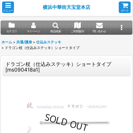
横浜中華街天宝堂本店
メニュー
カート
カテゴリ
マイページ
商品検索
ご利用案内
問い合わせ
ホーム
>
共通/護身
>
仕込みステッキ
>
ドラゴン杖（仕込みステッキ）ショートタイプ
ドラゴン杖（仕込みステッキ）ショートタイプ
[
ms090418a1
]