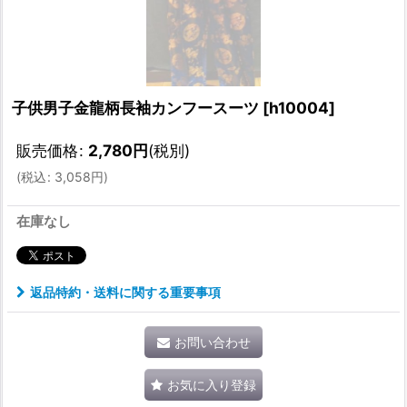
子供男子金龍柄長袖カンフースーツ
[
h10004
]
販売価格
:
2,780
円
(税別)
(
税込
:
3,058
円
)
在庫なし
返品特約・送料に関する重要事項
お問い合わせ
お気に入り登録