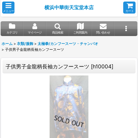
横浜中華街天宝堂本店
メニュー
カート
カテゴリ
マイページ
商品検索
ご利用案内
問い合わせ
ホーム
>
衣類/服飾
>
太極拳/カンフースーツ・チャンパオ
>
子供男子金龍柄長袖カンフースーツ
子供男子金龍柄長袖カンフースーツ
[
h10004
]