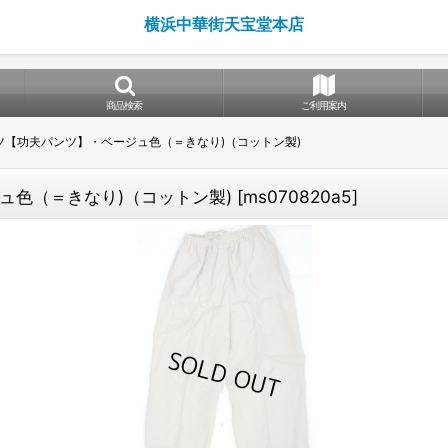
横浜中華街天宝堂本店
商品検索
ご利用案内
ツ【功夫パンツ】・ベージュ色（＝きなり)（コットン製)
ュ色（＝きなり)（コットン製)
[
ms070820a5
]