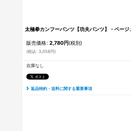
太極拳カンフーパンツ【功夫パンツ】・ベージュ
販売価格
:
2,780
円
(税別)
(
税込
:
3,058
円
)
在庫なし
返品特約・送料に関する重要事項