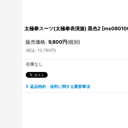
太極拳スーツ(太極拳表演服) 黒色2
[
ms08010
販売価格
:
9,800
円
(税別)
(
税込
:
10,780
円
)
在庫なし
返品特約・送料に関する重要事項