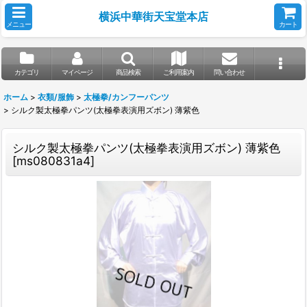
横浜中華街天宝堂本店
メニュー
カート
カテゴリ
マイページ
商品検索
ご利用案内
問い合わせ
ホーム
>
衣類/服飾
>
太極拳/カンフーパンツ
>
シルク製太極拳パンツ(太極拳表演用ズボン) 薄紫色
シルク製太極拳パンツ(太極拳表演用ズボン) 薄紫色
[
ms080831a4
]