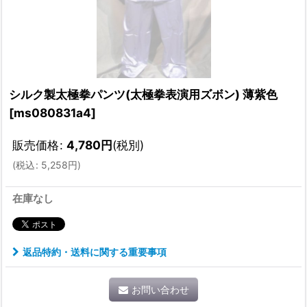
シルク製太極拳パンツ(太極拳表演用ズボン) 薄紫色
[
ms080831a4
]
販売価格
:
4,780
円
(税別)
(
税込
:
5,258
円
)
在庫なし
返品特約・送料に関する重要事項
お問い合わせ